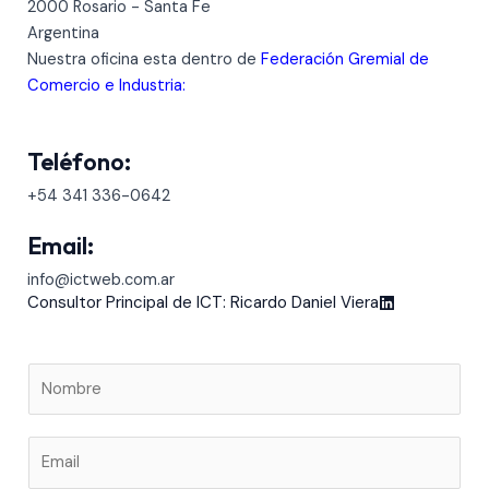
2000 Rosario - Santa Fe
Argentina
Nuestra oficina esta dentro de
Federación Gremial de
Comercio e Industria:
Teléfono:
+54 341 336-0642
Email:
info@ictweb.com.ar
Consultor Principal de ICT: Ricardo Daniel Viera
N
a
m
E
e
m
*